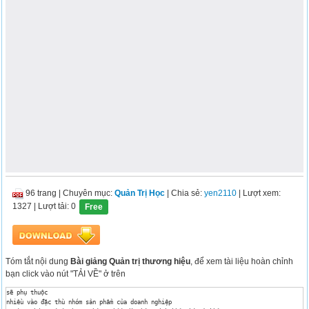
96 trang
|
Chuyên mục:
Quản Trị Học
| Chia sẻ:
yen2110
| Lượt xem:
1327
| Lượt tải: 0
Free
Tóm tắt nội dung
Bài giảng Quản trị thương hiệu
, để xem tài liệu hoàn chỉnh
bạn click vào nút "TẢI VỀ" ở trên
sẽ phụ thuộc

nhiều vào đặc thù nhóm sản phẩm của doanh nghiệp
