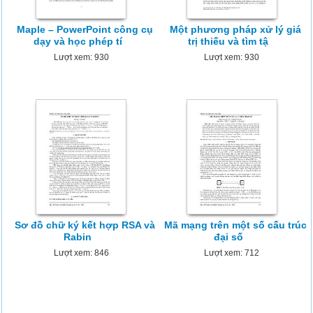
Maple – PowerPoint công cụ
Một phương pháp xử lý giá
dạy và học phép tí
trị thiếu và tìm tậ
Lượt xem: 930
Lượt xem: 930
Sơ đồ chữ ký kết hợp RSA và
Mã mạng trên một số cấu trúc
Rabin
đại số
Lượt xem: 846
Lượt xem: 712