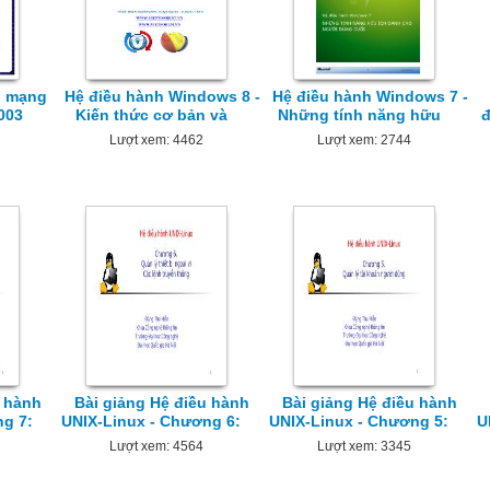
rị mạng
Hệ điều hành Windows 8 -
Hệ điều hành Windows 7 -
003
Kiến thức cơ bản và
Những tính năng hữu
đ
Lượt xem: 4462
Lượt xem: 2744
u hành
Bài giảng Hệ điều hành
Bài giảng Hệ điều hành
ng 7:
UNIX-Linux - Chương 6:
UNIX-Linux - Chương 5:
U
Lượt xem: 4564
Lượt xem: 3345