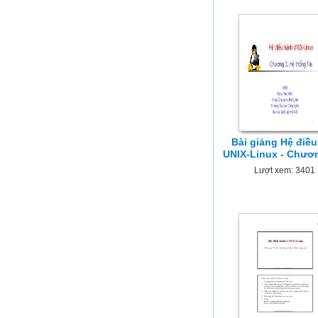
Bài giảng Hệ điề
UNIX-Linux - Chươ
Lượt xem: 3401