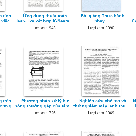
 tính
Ứng dụng thuật toán
Bài giảng Thực hành
 việc
Haar-Like kết hợp K-Nears
phay
C
Lượt xem: 943
Lượt xem: 1090
 trên
Phương pháp xử lý hư
Nghiên cứu chế tạo và
N
orm q
hỏng thường gặp của tấm
thử nghiệm máy lạnh thu
Lượt xem: 726
Lượt xem: 1069