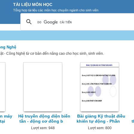
TÀI LIỆU MÔN HỌC
Tổng hợp tài liệu các môn học chuyên ngành cho sinh viên
Công Nghệ
uật - Công Nghệ từ cơ bản đến nâng cao cho học sinh, sinh viên.
ến máy
Hệ truyền động điện biến
Bài giảng Kỹ thuật điều
tại
tần - động cơ đồng b
khiển tự động - Phần
t
Lượt xem: 948
Lượt xem: 800