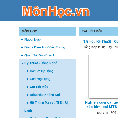
MÔN HỌC
TÀI LIỆU MỚI
Ngoại Ngữ
Tài liệu Kỹ Thuật - 
Tổng hợp tài liệu Kỹ Th
Điện - Điện Tử - Viễn Thông
Quản Trị Kinh Doanh
Kỹ Thuật - Công Nghệ
Cơ Sở Tự Động
Cơ Ứng Dụng
Chi Tiết Máy
Điều Hòa Không Khí
Nghiên cứu cải ti
Hệ Thống Máy và Thiết Bị
kéo kim loại MTS 
Lạnh
Lượt xem: 806