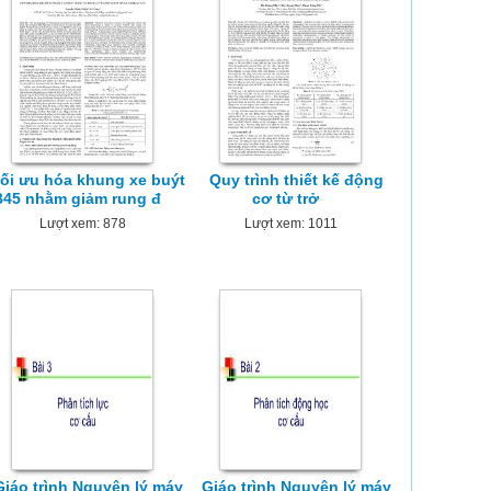
ối ưu hóa khung xe buýt
Quy trình thiết kế động
B45 nhằm giảm rung đ
cơ từ trở
Lượt xem: 878
Lượt xem: 1011
Giáo trình Nguyên lý máy
Giáo trình Nguyên lý máy