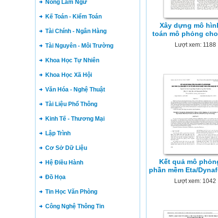
Nông Lâm Ngư
Kế Toán - Kiểm Toán
Xây dựng mô hình
Tài Chính - Ngân Hàng
toán mô phỏng cho
Lượt xem: 1188
Tài Nguyên - Môi Trường
Khoa Học Tự Nhiên
Khoa Học Xã Hội
Văn Hóa - Nghệ Thuật
Tài Liệu Phổ Thông
Kinh Tế - Thương Mại
Lập Trình
Cơ Sở Dữ Liệu
Kết quả mô phỏng
Hệ Điều Hành
phần mềm Eta/Dynaf
Đồ Họa
Lượt xem: 1042
Tin Học Văn Phòng
Công Nghệ Thông Tin