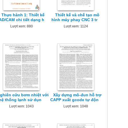
Thực hành 1: Thiết kế
Thiết kế và chế tạo mô
AD/CAM chi tiết dạng h
hình máy phay CNC 3 tr
Lượt xem: 880
Lượt xem: 1124
ghiên cứu bơm nhiệt với
Xây dựng mô-đun hỗ trợ
hệ thống lạnh sử dụn
CAPP xuất gcode tự độn
Lượt xem: 1043
Lượt xem: 1048