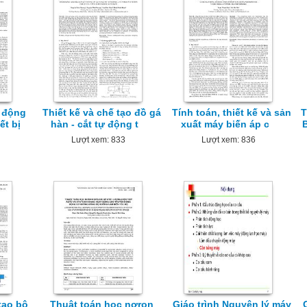
 động
Thiết kế và chế tạo đồ gá
Tính toán, thiết kế và sản
T
ết bị
hàn - cắt tự động t
xuất máy biến áp c
Lượt xem: 833
Lượt xem: 836
tạo bộ
Thuật toán học nơron
Giáo trình Nguyên lý máy