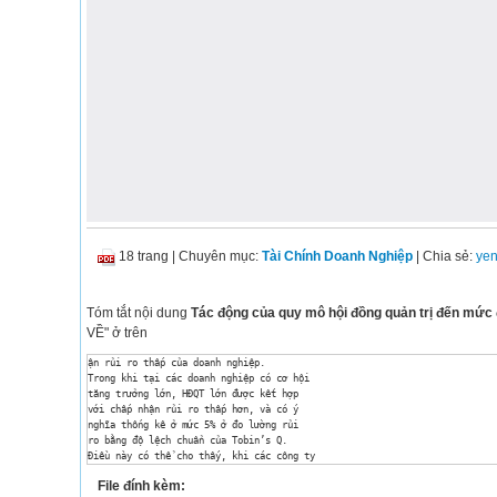
18 trang
|
Chuyên mục:
Tài Chính Doanh Nghiệp
| Chia sẻ:
ye
Tóm tắt nội dung
Tác động của quy mô hội đồng quản trị đến mức 
VỀ" ở trên
ận rủi ro thấp của doanh nghiệp. 

Trong khi tại các doanh nghiệp có cơ hội 

tăng trưởng lớn, HĐQT lớn được kết hợp 

với chấp nhận rủi ro thấp hơn, và có ý 

nghĩa thống kê ở mức 5% ở đo lường rủi 

ro bằng độ lệch chuẩn của Tobin’s Q. 

Điều này có thể cho thấy, khi các công ty 

có được nhiều cơ hội đầu tư, việc đa dạng 

File đính kèm:
hóa là dễ dàng và do đó việc chấp nhận rủi 
