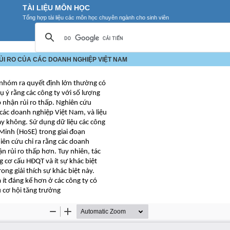
TÀI LIỆU MÔN HỌC
Tổng hợp tài liệu các môn học chuyên ngành cho sinh viên
ỦI RO CỦA CÁC DOANH NGHIỆP VIỆT NAM
nhóm ra quyết định lớn thường có
 ý rằng các công ty với số lượng
 nhận rủi ro thấp. Nghiên cứu
 các doanh nghiệp Việt Nam, và liệu
hay không. Sử dụng dữ liệu các công
Minh (HoSE) trong giai đoạn
ên cứu chỉ ra rằng các doanh
rủi ro thấp hơn. Tuy nhiên, tác
 cơ cấu HĐQT và ít sự khác biệt
ng giải thích sự khác biệt này.
 ít đáng kể hơn ở các công ty có
u cơ hội tăng trưởng