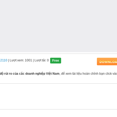
n2110
| Lượt xem: 1001
| Lượt tải: 0
Free
độ rủi ro của các doanh nghiệp Việt Nam
, để xem tài liệu hoàn chỉnh bạn click và