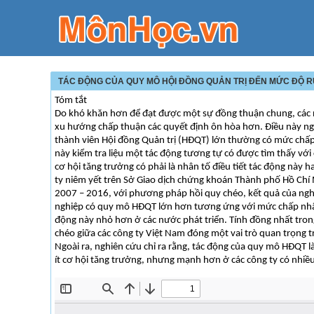
TÁC ĐỘNG CỦA QUY MÔ HỘI ĐỒNG QUẢN TRỊ ĐẾN MỨC ĐỘ R
Tóm tắt
Do khó khăn hơn để đạt được một sự đồng thuận chung, các 
xu hướng chấp thuận các quyết định ôn hòa hơn. Điều này ngụ
thành viên Hội đồng Quản trị (HĐQT) lớn thường có mức chấp
này kiểm tra liệu một tác động tương tự có được tìm thấy với
cơ hội tăng trưởng có phải là nhân tố điều tiết tác động này 
ty niêm yết trên Sở Giao dịch chứng khoán Thành phố Hồ Chí 
2007 – 2016, với phương pháp hồi quy chéo, kết quả của nghi
nghiệp có quy mô HĐQT lớn hơn tương ứng với mức chấp nhận 
động này nhỏ hơn ở các nước phát triển. Tính đồng nhất trong
chéo giữa các công ty Việt Nam đóng một vai trò quan trọng tro
Ngoài ra, nghiên cứu chỉ ra rằng, tác động của quy mô HĐQT là
ít cơ hội tăng trưởng, nhưng mạnh hơn ở các công ty có nhiề