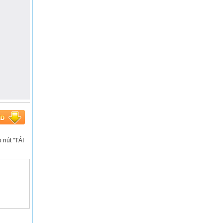
o nút "TẢI