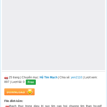
25 trang
|
Chuyên mục:
Hệ Tim Mạch
| Chia sẻ:
yen2110
| Lượt xem:
897
| Lượt tải: 0
Free
File đính kèm:
thach_thuc_trong_dieu_tri_suy_tim_cap_hoi_chuong_tim_than_ho.pdf