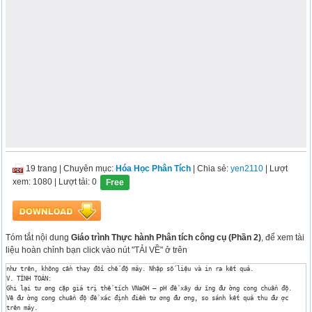
19 trang
|
Chuyên mục:
Hóa Học Phân Tích
| Chia sẻ:
yen2110
| Lượt
xem: 1080
| Lượt tải: 0
Free
Tóm tắt nội dung
Giáo trình Thực hành Phân tích công cụ (Phần 2)
, để xem tài
liệu hoàn chỉnh bạn click vào nút "TẢI VỀ" ở trên
như trên, không cần thay đổi chế độ máy. Nhập số liệu và in ra kết quả.

V. TÍNH TOÁN:

Ghi lại tư øng cặp giá trị thể tích VNaOH – pH để xây dư ïng đư ờng cong chuẩn độ.

Vẽ đư ờng cong chuẩn độ để xác định điểm tư ơng đư ơng, so sánh kết quả thu đư ợc

trên máy.
