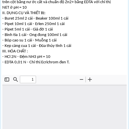
trên cột bằng nư ớc cất và chuẩn độ Zn2+ bằng EDTA với chỉ thị
NET ở pH = 10
II. DỤNG CỤ VÀ THIẾT BỊ:
- Buret 25ml 2 cái - Beaker 100ml 1 cái
- Pipet 10ml 1 cái - Erlen 250ml 1 cái
- Pipet 5ml 1 cái - Giá đỡ 1 cái
- Bình tia 1 cái - Ong đong 100ml 1 cái
- Bóp cao su 1 cái - Muỗng 1 cái
- Kẹp càng cua 1 cái - Đũa thủy tinh 1 cái
III. HÓA CHẤT :
- HCl 2N - Đệm NH3 pH = 10
- EDTA 0,01 N - Chỉ thị Ecrichrom đen T.