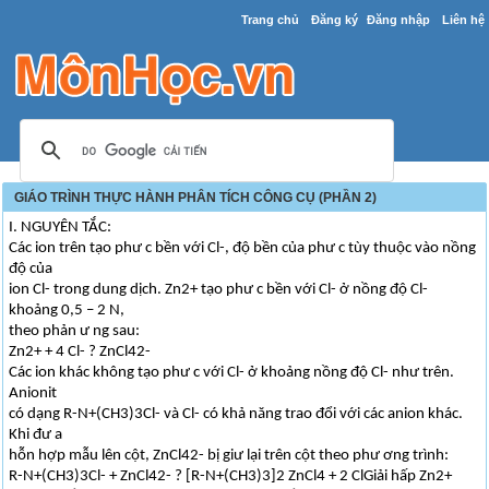
Trang chủ
Đăng ký
Đăng nhập
Liên hệ
GIÁO TRÌNH THỰC HÀNH PHÂN TÍCH CÔNG CỤ (PHẦN 2)
I. NGUYÊN TẮC:
Các ion trên tạo phư c bền với Cl-, độ bền của phư c tùy thuộc vào nồng
độ của
ion Cl- trong dung dịch. Zn2+ tạo phư c bền với Cl- ở nồng độ Cl-
khoảng 0,5 – 2 N,
theo phản ư ng sau:
Zn2+ + 4 Cl- ? ZnCl42-
Các ion khác không tạo phư c với Cl- ở khoảng nồng độ Cl- như trên.
Anionit
có dạng R-N+(CH3)3Cl- và Cl- có khả năng trao đổi với các anion khác.
Khi đư a
hỗn hợp mẫu lên cột, ZnCl42- bị giư lại trên cột theo phư ơng trình:
R-N+(CH3)3Cl- + ZnCl42- ? [R-N+(CH3)3]2 ZnCl4 + 2 ClGiải hấp Zn2+