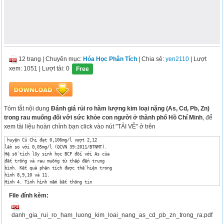
12 trang
|
Chuyên mục:
Hóa Học Phân Tích
| Chia sẻ:
yen2110
| Lượt
xem: 1051
| Lượt tải: 0
Free
Tóm tắt nội dung
Đánh giá rủi ro hàm lượng kim loại nặng (As, Cd, Pb, Zn)
trong rau muống đối với sức khỏe con người ở thành phố Hồ Chí Minh
, để
xem tài liệu hoàn chỉnh bạn click vào nút "TẢI VỀ" ở trên
 huyện Củ Chi đạt 0,106mg/l vượt 2,12 

lần so với 0,05mg/l (QCVN 39:2011/BTNMT). 

Hệ số tích lũy sinh học BCF đối với As của 

đất trồng và rau muống từ thấp đến trung 

bình. Kết quả phân tích được thể hiện trong 

hình 8,9,10 và 11. 

Hình 4. Tình hình nắm bắt thông tin 

hàm lượng KLN trong rau muống 

File đính kèm:
Hình 5. Triệu chứng sau khi ăn rau muống 

Hình 6. Lượng phân hóa học sử dụng 

để bón sau mỗi đợt gặt hái (kg/1000 m2) 

danh_gia_rui_ro_ham_luong_kim_loai_nang_as_cd_pb_zn_trong_ra.pdf
Hình 7. Biểu đồ cách thức để trồng rau 

muống an toàn 
