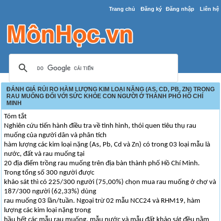
Trang chủ
Đăng ký
Đăng nhập
Liên hệ
ĐÁNH GIÁ RỦI RO HÀM LƯỢNG KIM LOẠI NẶNG (AS, CD, PB, ZN) TRONG
RAU MUỐNG ĐỐI VỚI SỨC KHỎE CON NGƯỜI Ở THÀNH PHỐ HỒ CHÍ
MINH
Tóm tắt
Nghiên cứu tiến hành điều tra về tình hình, thói quen tiêu thụ rau
muống của người dân và phân tích
hàm lượng các kim loại nặng (As, Pb, Cd và Zn) có trong 03 loại mẫu là
nước, đất và rau muống tại
20 địa điểm trồng rau muống trên địa bàn thành phố Hồ Chí Minh.
Trong tổng số 300 người được
khảo sát thì có 225/300 người (75,00%) chọn mua rau muống ở chợ và
187/300 người (62,33%) dùng
rau muống 03 lần/tuần. Ngoại trừ 02 mẫu NCC24 và RHM19, hàm
lượng các kim loại nặng trong
hầu hết các mẫu rau muống, mẫu nước và mẫu đất khảo sát đều nằm