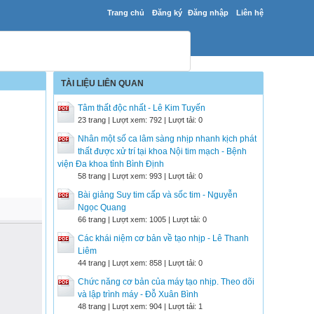
Trang chủ
Đăng ký
Đăng nhập
Liên hệ
TÀI LIỆU LIÊN QUAN
Tâm thất độc nhất - Lê Kim Tuyến
23 trang | Lượt xem: 792 | Lượt tải: 0
Nhân một số ca lâm sàng nhịp nhanh kịch phát
thất được xử trí tại khoa Nội tim mạch - Bệnh
viện Đa khoa tỉnh Bình Định
58 trang | Lượt xem: 993 | Lượt tải: 0
Bài giảng Suy tim cấp và sốc tim - Nguyễn
Ngọc Quang
66 trang | Lượt xem: 1005 | Lượt tải: 0
Các khái niệm cơ bản về tạo nhịp - Lê Thanh
Liêm
44 trang | Lượt xem: 858 | Lượt tải: 0
Chức năng cơ bản của máy tạo nhịp. Theo dõi
và lập trình máy - Đỗ Xuân Bình
48 trang | Lượt xem: 904 | Lượt tải: 1