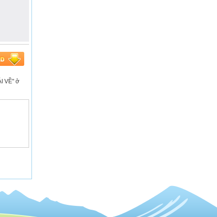
ẢI VỀ" ở