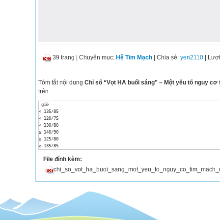
39 trang
|
Chuyên mục:
Hệ Tim Mạch
| Chia sẻ:
yen2110
| Lượ
Tóm tắt nội dung
Chỉ số “Vọt HA buổi sáng” – Một yếu tố nguy cơ
trên
 giờ 

< 135/85 

< 120/75 

< 130/80 

≥ 140/90 

≥ 125/80 

≥ 135/85 

Chênh lệch trị HA giữa khi thức và khi ngủ thường > 15/10mmHg 

File đính kèm:
Pickering T. Am J Hypertens 1995;9:1-11 

 Thời điểm khởi phát các biến cố tim mạch 

chi_so_vot_ha_buoi_sang_mot_yeu_to_nguy_co_tim_mach_
Số lượng 

 40 

30 

20 

10 

0 

 ０ ２ ４ 
