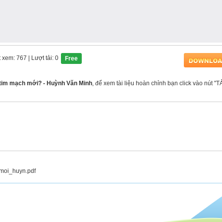
t xem: 767
| Lượt tải: 0
Free
 tim mạch mới? - Huỳnh Văn Minh
, để xem tài liệu hoàn chỉnh bạn click vào nút "T
moi_huyn.pdf