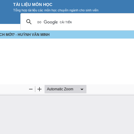
TÀI LIỆU MÔN HỌC
Tổng hợp tài liệu các môn học chuyên ngành cho sinh viên
ẠCH MỚI? - HUỲNH VĂN MINH