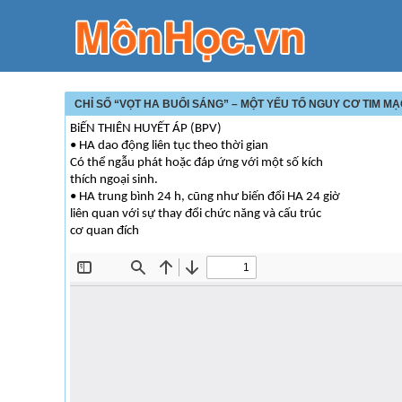
CHỈ SỐ “VỌT HA BUỔI SÁNG” – MỘT YẾU TỐ NGUY CƠ TIM M
BiẾN THIÊN HUYẾT ÁP (BPV)
• HA dao động liên tục theo thời gian
Có thể ngẫu phát hoặc đáp ứng với một số kích
thích ngoại sinh.
• HA trung bình 24 h, cũng như biến đổi HA 24 giờ
liên quan với sự thay đổi chức năng và cấu trúc
cơ quan đích