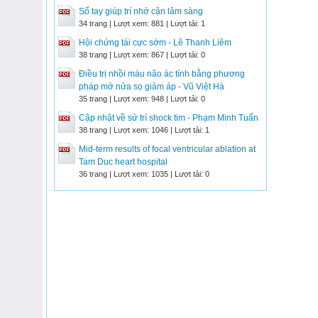
Sổ tay giúp trí nhớ cận lâm sàng
34 trang | Lượt xem: 881 | Lượt tải: 1
Hội chứng tái cực sớm - Lê Thanh Liêm
38 trang | Lượt xem: 867 | Lượt tải: 0
Điều trị nhồi máu não ác tính bằng phương
pháp mở nửa sọ giảm áp - Vũ Việt Hà
35 trang | Lượt xem: 948 | Lượt tải: 0
Cập nhật về sử trí shock tim - Phạm Minh Tuấn
38 trang | Lượt xem: 1046 | Lượt tải: 1
Mid-term results of focal ventricular ablation at
Tam Duc heart hospital
36 trang | Lượt xem: 1035 | Lượt tải: 0