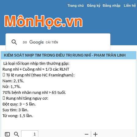
Trang chủ
Đăng ký
Đăng nhập
Liên hệ
KIỂM SOÁT NHỊP TIM TRONG ĐIỀU TRỊ RUNG NHĨ - PHẠM TRẦN LINH
Là loại rối loạn nhịp tim thường gặp:
Rung nhĩ + Cuồng nhĩ ≈ 1/3 các RLNT
 Tỷ lệ rung nhĩ (theo NC Framingham):
Nam: 2,1%.
Nữ: 1,7%.
70% bệnh nhân rung nhĩ > 65 tuổi.
 Rung nhĩ tăng nguy cơ:
Đột quỵ: 3 – 5 lần.
Suy tim: 3 lần.
Tử vong: 1,5 lần.