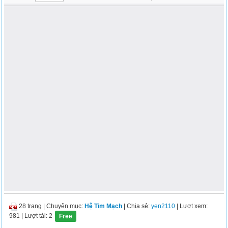
28 trang
|
Chuyên mục:
Hệ Tim Mạch
| Chia sẻ:
yen2110
| Lượt xem:
981
| Lượt tải: 2
Free