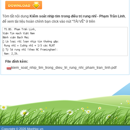
Tóm tắt nội dung
Kiểm soát nhịp tim trong điều trị rung nhĩ - Phạm Trần Linh
,
để xem tài liệu hoàn chỉnh bạn click vào nút "TẢI VỀ" ở trên
 TS.BS. Phạm Trần Linh, 

Viện Tim mạch Việt Nam 

Bệnh viện Bạch Mai 

 Là loại rối loạn nhịp tim thường gặp: 

 Rung nhĩ + Cuồng nhĩ ≈ 1/3 các RLNT 

 Tỷ lệ rung nhĩ (theo NC Framingham): 

 Nam: 2,1%. 

 Nữ: 1,7%. 

File đính kèm:
 70% bệnh nhân rung nhĩ > 65 tuổi. 

 Rung nhĩ tăng nguy cơ: 

kiem_soat_nhip_tim_trong_dieu_tri_rung_nhi_pham_tran_linh.pdf
 Đột quỵ: 3 – 5 lần. 

 Suy tim: 3 lần. 

 Tử vong: 1,5 lần. 

TỔNG QUAN 

Ảnh hưởng của RN đến chất lượng 

cuộc sống 

Chất lượng cuộc sống được cải thiện khi 

duy trì nhịp xoang SAFE – T study 

Chiến lược chuyển nhịp ở bệnh nhân RN 

ESC guidelines 2016 

Thuốc chống loạn nhịp: Lựa chọn đầu tiên 

chuyển nhịp ở bệnh nhân RN 

Piccini J, Fauchier L. Lancet 2016 

Lợi ích của điều trị chuyển nhịp trên 

bệnh nhân rung nhĩ 

Copyright © 2026
MonHoc.vn