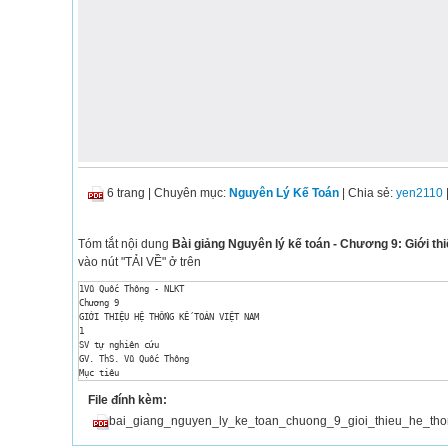
6 trang
|
Chuyên mục:
Nguyên Lý Kế Toán
| Chia sẻ:
yen2110
Tóm tắt nội dung
Bài giảng Nguyên lý kế toán - Chương 9: Giới th
vào nút "TẢI VỀ" ở trên
1Vũ Quốc Thông - NLKT

Chương 9

GIỚI THIỆU HỆ THỐNG KẾ TOÁN VIỆT NAM

1

SV tự nghiên cứu

GV. ThS. Vũ Quốc Thông

Mục tiêu

Sau khi nghiên cứu xong chương này, sinh viên có thể:

File đính kèm:
 Giải thích vai trò của các tổ chức lập quy và tổ chức

nghề nghiệp về kế toán tại Việt Nam;

bai_giang_nguyen_ly_ke_toan_chuong_9_gioi_thieu_he_tho
 Giải thích các nội dung cơ bản của Luật Kế toán và

các văn bản hướng dẫn;
