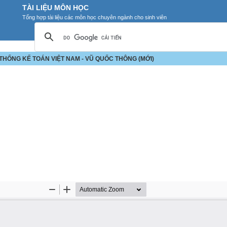
TÀI LIỆU MÔN HỌC
Tổng hợp tài liệu các môn học chuyên ngành cho sinh viên
 THỐNG KẾ TOÁN VIỆT NAM - VŨ QUỐC THÔNG (MỚI)