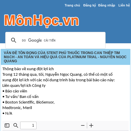
Trang chủ
Đăng ký
Đăng nhập
Liên hệ
VẤN ĐỀ TỒN ĐỌNG CỦA STENT PHỦ THUỐC TRONG CAN THIỆP TIM
MẠCH - AN TOÀN VÀ HIỆU QUẢ CỦA PLATINIUM TRIAL - NGUYỄN NGỌC
QUANG
Thông báo về xung đột lợi ích
Trong 12 tháng qua, tôi, Nguyễn Ngọc Quang, có thể có một số
xung đột lợi ích với các nội dung trình bày trong bài báo cáo này:
Liên quan/lợi ích Công ty
• Báo cáo viên
• Tư vấn/ Ban cố vấn
• Boston Scientific, BioSensor,
Medtronic, Meril
• N/A