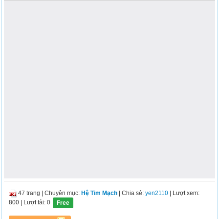
47 trang
|
Chuyên mục:
Hệ Tim Mạch
| Chia sẻ:
yen2110
| Lượt xem:
800
| Lượt tải: 0
Free