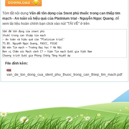
Tóm tắt nội dung
Vấn đề tồn đọng của Stent phủ thuốc trong can thiệp tim
mạch - An toàn và hiệu quả của Platinium trial - Nguyễn Ngọc Quang
, để
xem tài liệu hoàn chỉnh bạn click vào nút "TẢI VỀ" ở trên
Vấn đề tồn đọng của stent phủ 

thuốc trong can thiệp tim mạch 

- An toàn và hiệu quả của “Platinium trial" 

TS.BS. Nguyễn Ngọc Quang, FASCC, FSCAI 

Bộ môn Tim mạch – Trường Đại học Y Hà Nội 

Đơn vị Chăm sóc Mạch vành C7 – Viện Tim mạch Quốc gia Việt Nam 

Chương trình Quốc gia Phòng Chống Tăng Huyết áp 

Thông báo về xung đột lợi ích 

File đính kèm:
Trong 12 tháng qua, tôi, Nguyễn Ngọc Quang, có thể có một số 

xung đột lợi ích với các nội dung trình bày trong bài báo cáo này: 

Liên quan/lợi ích Công ty 

van_de_ton_dong_cua_stent_phu_thuoc_trong_can_thiep_tim_mach.pdf
• Báo cáo viên 

• Tư vấn/ Ban cố vấn 

• Boston Scientific, BioSensor, 

Medtronic, Meril 
