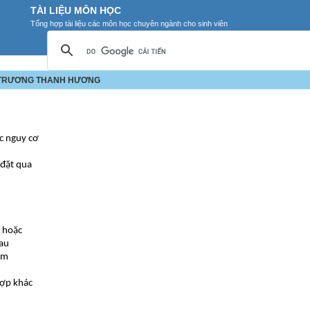
TÀI LIỆU MÔN HỌC
Tổng hợp tài liệu các môn học chuyên ngành cho sinh viên
- TRƯƠNG THANH HƯƠNG
c nguy cơ
 đặt qua
t hoặc
sau
im
hợp khác