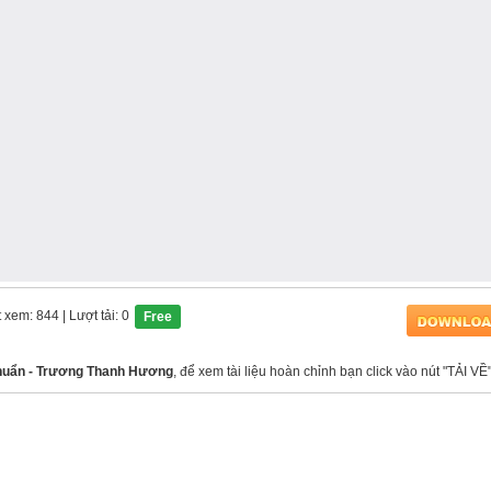
t xem: 844
| Lượt tải: 0
Free
khuẩn - Trương Thanh Hương
, để xem tài liệu hoàn chỉnh bạn click vào nút "TẢI VỀ"