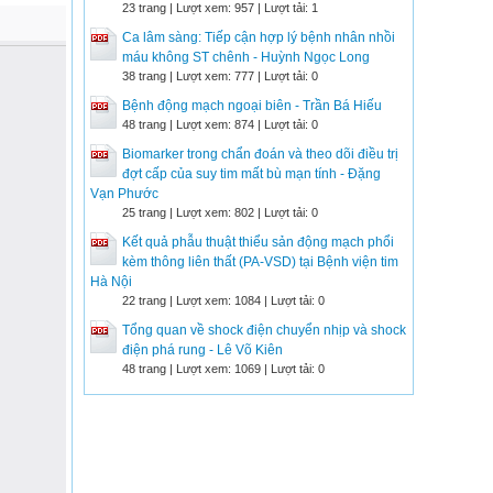
23 trang | Lượt xem: 957 | Lượt tải: 1
Ca lâm sàng: Tiếp cận hợp lý bệnh nhân nhồi
máu không ST chênh - Huỳnh Ngọc Long
38 trang | Lượt xem: 777 | Lượt tải: 0
Bệnh động mạch ngoại biên - Trần Bá Hiếu
48 trang | Lượt xem: 874 | Lượt tải: 0
Biomarker trong chẩn đoán và theo dõi điều trị
đợt cấp của suy tim mất bù mạn tính - Đặng
Vạn Phước
25 trang | Lượt xem: 802 | Lượt tải: 0
Kết quả phẫu thuật thiểu sản động mạch phổi
kèm thông liên thất (PA-VSD) tại Bệnh viện tim
Hà Nội
22 trang | Lượt xem: 1084 | Lượt tải: 0
Tổng quan về shock điện chuyển nhịp và shock
điện phá rung - Lê Võ Kiên
48 trang | Lượt xem: 1069 | Lượt tải: 0