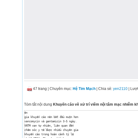
47 trang
|
Chuyên mục:
Hệ Tim Mạch
| Chia sẻ:
yen2110
| Lượ
Tóm tắt nội dung
Khuyến cáo về xử trí viêm nội tâm mạc nhiễm 
ên 

gia khuyến cáo nên bắt đầu muộn hơn 

vancomycin và gentamicin 3-5 ngày. 

VNTM van tự nhiên, liên quan đến 

chăm sóc y tế được nhiều chuyên gia 

khuyến cáo trong hoàn cảnh tỷ lệ 
