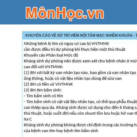
KHUYẾN CÁO VỀ XỬ TRÍ VIÊM NỘI TÂM MẠC NHIỄM KHUẨN 
Những bệnh lý tim có nguy cơ cao bị VNTMNK
cần được điều trị dự phòng khi thực hiện một thủ thuật
Khuyến cáo Phân loại Mức độ
Kháng sinh dự phòng nên được xem xét cho bệnh nhân ở mứ
cao đối với VNTMNK:
(1) BN với bất kỳ van nhân tạo nào, bao gồm cả van nhân tạo
ống thông, hoặc có vật liệu nhân tạo dùng để sửa van
(2) BN có tiền sử VNTMNK
(3) BN tim bẩm sinh:
- Tim bẩm sinh có tím
- Tim bẩm sinh có vật vật liệu nhân tạo, có thể qua phẫu thuậ
can thiệp qua da. Kháng sinh được sử dụng cho đến 6 tháng 
thủ thuật, hoặc suốt đời nếu còn shunt tồn lưu hoặc hở van t
IIa C
Kháng sinh dự phòng không được chỉ định trong các trường 
của bệnh van tim hay bệnh tim bẩm sinh