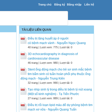
Trang chủ
Đăng ký
Đăng nhập
Liên hệ
TÀI LIỆU LIÊN QUAN
Điều trị tăng huyết áp ở người
có bệnh mạch vành - Nguyễn Ngọc Quang
40 trang | Lượt xem: 775 | Lượt tải: 0
3D echocardiography in diagnosis of
cardiovascular disease
46 trang | Lượt xem: 980 | Lượt tải: 0
Stent ống động mạch cho trẻ sơ sinh mắc bệnh
tim bẩm sinh có tuần hoàn phổi phụ thuộc ống
động mạch - Nguyễn Trung Kiên
32 trang | Lượt xem: 990 | Lượt tải: 0
Tạo nhịp sinh lý trong điều trị bệnh lý nút xoang
(Một số kinh nghiệm) - Tạ Tiến Phước
27 trang | Lượt xem: 889 | Lượt tải: 0
Điều trị rối loạn lipid máu để dự phòng bệnh tim
mạch xơ vữa - Nguyễn Quang Tuấn