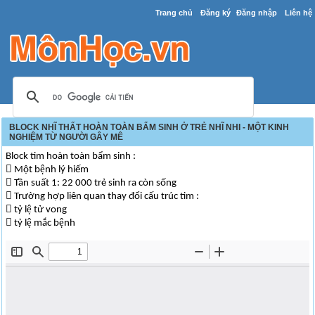
Trang chủ
Đăng ký
Đăng nhập
Liên hệ
BLOCK NHĨ THẤT HOÀN TOÀN BẨM SINH Ở TRẺ NHĨ NHI - MỘT KINH
NGHIỆM TỪ NGƯỜI GÂY MÊ
Block tim hoàn toàn bẩm sinh :
 Một bệnh lý hiếm
 Tần suất 1: 22 000 trẻ sinh ra còn sống
 Trường hợp liên quan thay đổi cấu trúc tim :
 tỷ lệ tử vong
 tỷ lệ mắc bệnh