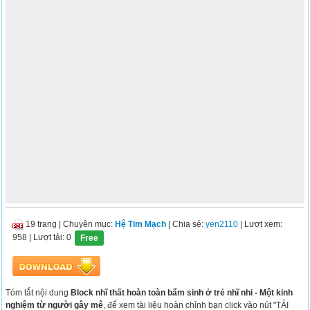
19 trang
|
Chuyên mục:
Hệ Tim Mạch
| Chia sẻ:
yen2110
| Lượt xem:
958
| Lượt tải: 0
Free
Tóm tắt nội dung
Block nhĩ thất hoàn toàn bẩm sinh ở trẻ nhĩ nhi - Một kinh
nghiệm từ người gây mê
, để xem tài liệu hoàn chỉnh bạn click vào nút "TẢI